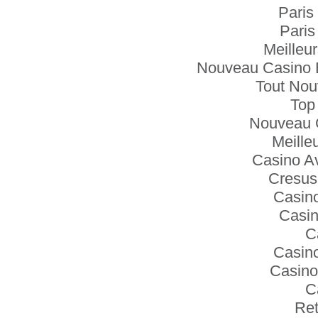
Paris
Paris
Meilleur
Nouveau Casino E
Tout Nou
Top
Nouveau C
Meille
Casino A
Cresus 
Casino
Casin
C
Casino
Casino
C
Ret