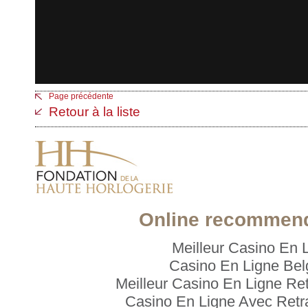
Page précédente
Retour à la liste
Online recommen
Meilleur Casino En 
Casino En Ligne Bel
Meilleur Casino En Ligne Ret
Casino En Ligne Avec Retra