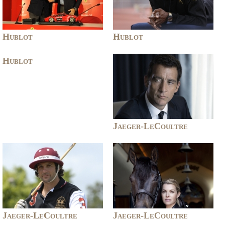
Hublot
Hublot
Hublot
Jaeger-LeCoultre
Jaeger-LeCoultre
Jaeger-LeCoultre