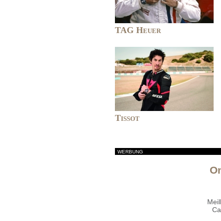
TAG Heuer
Tissot
WERBUNG
O
Meil
Ca