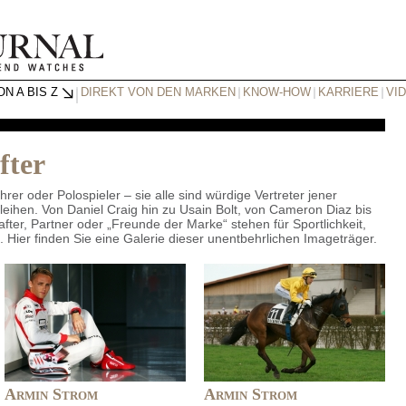
N A BIS Z
DIREKT VON DEN MARKEN
KNOW-HOW
KARRIERE
VI
fter
rer oder Polospieler – sie alle sind würdige Vertreter jener
leihen. Von Daniel Craig hin zu Usain Bolt, von Cameron Diaz bis
fter, Partner oder „Freunde der Marke“ stehen für Sportlichkeit,
. Hier finden Sie eine Galerie dieser unentbehrlichen Imageträger.
Armin Strom
Armin Strom