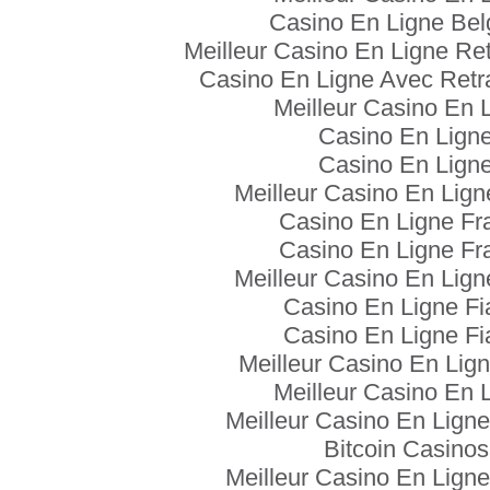
Casino En Ligne Bel
Meilleur Casino En Ligne Ret
Casino En Ligne Avec Retra
Meilleur Casino En 
Casino En Lign
Casino En Lign
Meilleur Casino En Lign
Casino En Ligne Fr
Casino En Ligne Fr
Meilleur Casino En Lign
Casino En Ligne Fi
Casino En Ligne Fi
Meilleur Casino En Lign
Meilleur Casino En 
Meilleur Casino En Ligne
Bitcoin Casinos
Meilleur Casino En Ligne