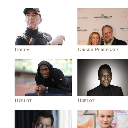
Corum
Girard-Perregaux
Hublot
Hublot