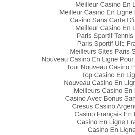
Meilleur Casino En 
Meilleur Casino En Ligne
Casino Sans Carte D'i
Meilleur Casino En 
Paris Sportif Tennis
Paris Sportif Ufc Fr
Meilleurs Sites Paris S
Nouveau Casino En Ligne Pour 
Tout Nouveau Casino E
Top Casino En Li
Nouveau Casino En Lign
Meilleurs Casino En 
Casino Avec Bonus Sa
Cresus Casino Argent 
Casino Français En 
Casino En Ligne Fr
Casino En Lign