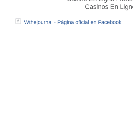
Casinos En Lign
Wthejournal - Página oficial en Facebook