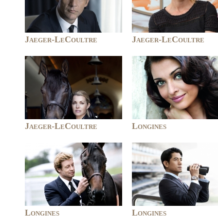
Jaeger-LeCoultre
Jaeger-LeCoultre
Jaeger-LeCoultre
Longines
Longines
Longines