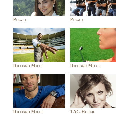
Piaget
Piaget
Richard Mille
Richard Mille
Richard Mille
TAG Heuer