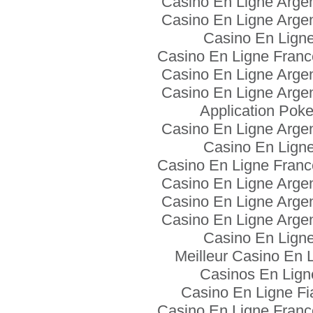
Casino En Ligne Arge
Casino En Ligne Arge
Casino En Lign
Casino En Ligne Franc
Casino En Ligne Arge
Casino En Ligne Arge
Application Poke
Casino En Ligne Arge
Casino En Lign
Casino En Ligne Franc
Casino En Ligne Arge
Casino En Ligne Arge
Casino En Ligne Arge
Casino En Lign
Meilleur Casino En 
Casinos En Lign
Casino En Ligne Fi
Casino En Ligne Franc