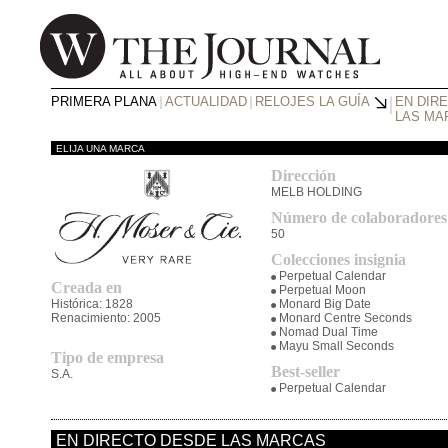
PRIMERA PLANA
ACTUALIDAD
RELOJES LA GUÍA
EN DIR
LAS MA
ELIJA UNA MARCA
Dirección
MELB HOLDING
Número de colaboradores
50
Colecciones insignia
Perpetual Calendar
Creada en
Perpetual Moon
Histórica: 1828
Monard Big Date
Renacimiento: 2005
Monard Centre Seconds
Nomad Dual Time
Mayu Small Seconds
Tipo de empresa
Best-seller
S.A.
Perpetual Calendar
EN DIRECTO DESDE LAS MARCAS