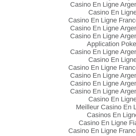
Casino En Ligne Arge
Casino En Lign
Casino En Ligne Franc
Casino En Ligne Arge
Casino En Ligne Arge
Application Poke
Casino En Ligne Arge
Casino En Lign
Casino En Ligne Franc
Casino En Ligne Arge
Casino En Ligne Arge
Casino En Ligne Arge
Casino En Lign
Meilleur Casino En 
Casinos En Lign
Casino En Ligne Fi
Casino En Ligne Franc