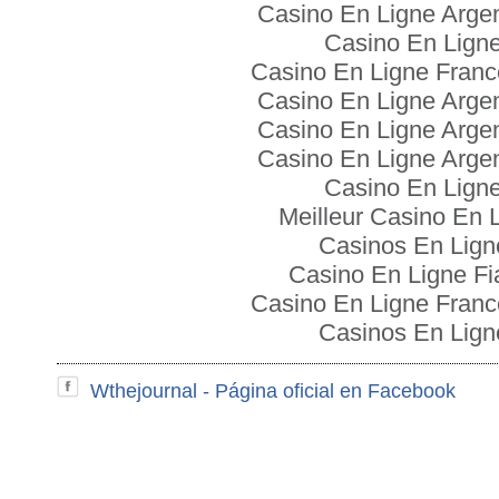
Casino En Ligne Arge
Casino En Lign
Casino En Ligne Franc
Casino En Ligne Arge
Casino En Ligne Arge
Casino En Ligne Arge
Casino En Lign
Meilleur Casino En 
Casinos En Lign
Casino En Ligne Fi
Casino En Ligne Franc
Casinos En Lign
Wthejournal - Página oficial en Facebook