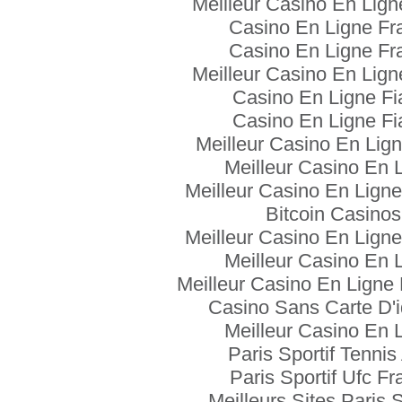
Meilleur Casino En Lign
Casino En Ligne Fr
Casino En Ligne Fr
Meilleur Casino En Lign
Casino En Ligne Fi
Casino En Ligne Fi
Meilleur Casino En Lign
Meilleur Casino En 
Meilleur Casino En Ligne
Bitcoin Casinos
Meilleur Casino En Ligne
Meilleur Casino En 
Meilleur Casino En Ligne
Casino Sans Carte D'i
Meilleur Casino En 
Paris Sportif Tennis
Paris Sportif Ufc Fr
Meilleurs Sites Paris S