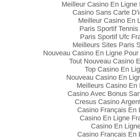
Meilleur Casino En Ligne
Casino Sans Carte D'i
Meilleur Casino En 
Paris Sportif Tennis
Paris Sportif Ufc Fr
Meilleurs Sites Paris S
Nouveau Casino En Ligne Pour 
Tout Nouveau Casino E
Top Casino En Li
Nouveau Casino En Lign
Meilleurs Casino En 
Casino Avec Bonus Sa
Cresus Casino Argent 
Casino Français En 
Casino En Ligne Fr
Casino En Lign
Casino Francais En 