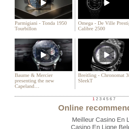
Parmigiani - Tonda 1950
Omega - De Ville Presti
Tourbillon
Calibre 2500
Baume & Mercier
Breitling - Chronomat 3
presenting the new
SleekT
Capeland…
1
2
3
4
5
6
7
Online recommen
Meilleur Casino En 
Casino En Ligne Bel