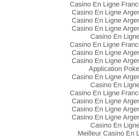
Casino En Ligne Franc
Casino En Ligne Arge
Casino En Ligne Arge
Casino En Ligne Arge
Casino En Lign
Casino En Ligne Franc
Casino En Ligne Arge
Casino En Ligne Arge
Application Poke
Casino En Ligne Arge
Casino En Lign
Casino En Ligne Franc
Casino En Ligne Arge
Casino En Ligne Arge
Casino En Ligne Arge
Casino En Lign
Meilleur Casino En 