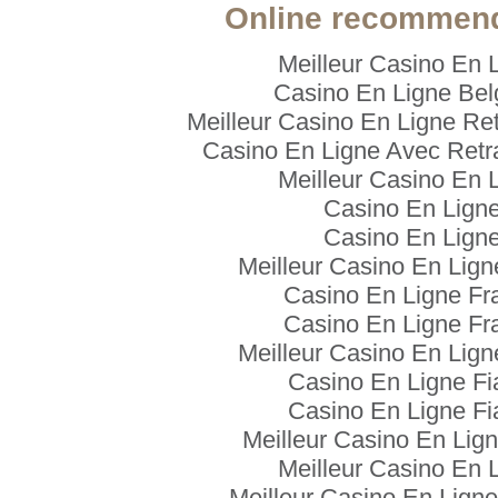
Online recommen
Meilleur Casino En 
Casino En Ligne Bel
Meilleur Casino En Ligne Ret
Casino En Ligne Avec Retra
Meilleur Casino En 
Casino En Lign
Casino En Lign
Meilleur Casino En Lign
Casino En Ligne Fr
Casino En Ligne Fr
Meilleur Casino En Lign
Casino En Ligne Fi
Casino En Ligne Fi
Meilleur Casino En Lign
Meilleur Casino En 
Meilleur Casino En Ligne