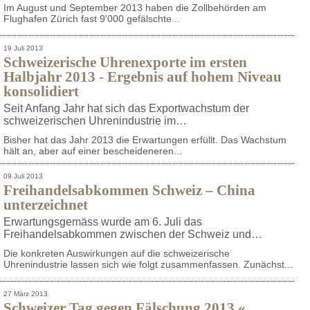
Im August und September 2013 haben die Zollbehörden am
Flughafen Zürich fast 9'000 gefälschte...
19 Juli 2013
Schweizerische Uhrenexporte im ersten
Halbjahr 2013 - Ergebnis auf hohem Niveau
konsolidiert
Seit Anfang Jahr hat sich das Exportwachstum der
schweizerischen Uhrenindustrie im…
Bisher hat das Jahr 2013 die Erwartungen erfüllt. Das Wachstum
hält an, aber auf einer bescheideneren...
09 Juli 2013
Freihandelsabkommen Schweiz – China
unterzeichnet
Erwartungsgemäss wurde am 6. Juli das
Freihandelsabkommen zwischen der Schweiz und…
Die konkreten Auswirkungen auf die schweizerische
Uhrenindustrie lassen sich wie folgt zusammenfassen. Zunächst...
27 März 2013
Schweizer Tag gegen Fälschung 2013 «