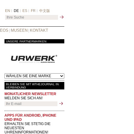
EN
DE
ES
FR
中文版
DEOS
MUSEEN
KONTAKT
UNSERE PARTNERMARKEN
BLEIBEN SIE MIT WTHEJOURNAL IN
VERBINDUNG
MONATLICHER NEWSLETTER
MELDEN SIE SICH AN!
APPS FÜR ANDROID, IPHONE
UND IPAD
ERHALTEN SIE STETIG DIE
NEUESTEN
UHRENINFORMATIONEN!