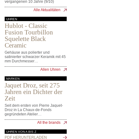
vergangenen 10 Jahre (9/10)
Alle Aktualitäten
UHREN
Hublot - Classic
Fusion Tourbillon
Squelette Black
Ceramic
Gehäuse aus polierter und
satinierter schwarzer Keramik mit 45
mm Durchmesser…
Allen Uhren
MARKEN
Jaquet Droz, seit 275
Jahren ein Dichter der
Zeit
Seit dem ersten von Pierre Jaquet-
Droz in La Chaux-de-Fonds
gegründeten Atelier…
All the brands
UHREN VON A BIS Z
PDF HERUNTERLADEN