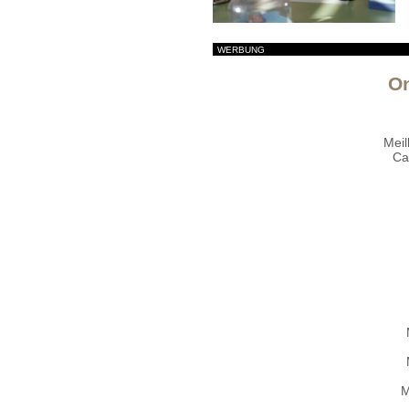
WERBUNG
O
Meil
Ca
M