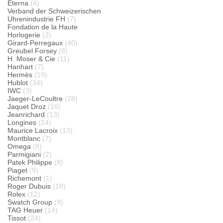
Eterna
(4)
Verband der Schweizerischen
Uhrenindustrie FH
(7)
Fondation de la Haute
Horlogerie
(2)
Girard-Perregaux
(40)
Greubel Forsey
(8)
H. Moser & Cie
(11)
Hanhart
(7)
Hermès
(19)
Hublot
(34)
IWC
(3)
Jaeger-LeCoultre
(28)
Jaquet Droz
(16)
Jeanrichard
(13)
Longines
(24)
Maurice Lacroix
(13)
Montblanc
(7)
Omega
(8)
Parmigiani
(2)
Patek Philippe
(8)
Piaget
(9)
Richemont
(1)
Roger Dubuis
(18)
Rolex
(12)
Swatch Group
(9)
TAG Heuer
(14)
Tissot
(24)