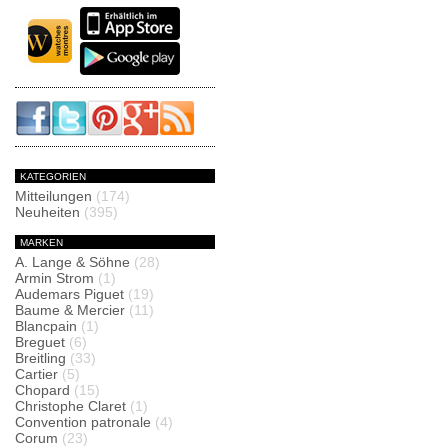
KATEGORIEN
Mitteilungen
(174)
Neuheiten
(395)
MARKEN
A. Lange & Söhne
(28)
Armin Strom
(1)
Audemars Piguet
(19)
Baume & Mercier
(11)
Blancpain
(1)
Breguet
(6)
Breitling
(33)
Cartier
(5)
Chopard
(15)
Christophe Claret
(1)
Convention patronale
(4)
Corum
(23)