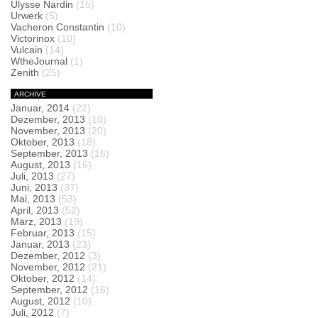
Ulysse Nardin
(15)
Urwerk
(5)
Vacheron Constantin
(10)
Victorinox
(10)
Vulcain
(14)
WtheJournal
(1)
Zenith
(25)
ARCHIVE
Januar, 2014
(22)
Dezember, 2013
(10)
November, 2013
(20)
Oktober, 2013
(18)
September, 2013
(16)
August, 2013
(16)
Juli, 2013
(27)
Juni, 2013
(37)
Mai, 2013
(53)
April, 2013
(52)
März, 2013
(19)
Februar, 2013
(15)
Januar, 2013
(23)
Dezember, 2012
(3)
November, 2012
(21)
Oktober, 2012
(14)
September, 2012
(16)
August, 2012
(10)
Juli, 2012
(7)