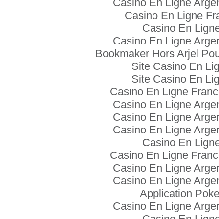
Casino En Ligne Arge
Casino En Ligne Fr
Casino En Lign
Casino En Ligne Arge
Bookmaker Hors Arjel Pou
Site Casino En Li
Site Casino En Li
Casino En Ligne Franc
Casino En Ligne Arge
Casino En Ligne Arge
Casino En Ligne Arge
Casino En Lign
Casino En Ligne Franc
Casino En Ligne Arge
Casino En Ligne Arge
Application Poke
Casino En Ligne Arge
Casino En Lign