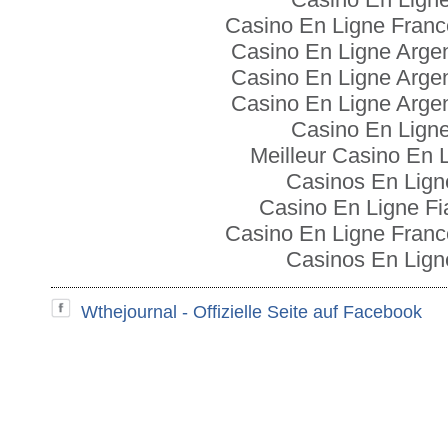
Casino En Ligne Franc
Casino En Ligne Arge
Casino En Ligne Arge
Casino En Ligne Arge
Casino En Lign
Meilleur Casino En 
Casinos En Lign
Casino En Ligne Fi
Casino En Ligne Franc
Casinos En Lign
Wthejournal - Offizielle Seite auf Facebook