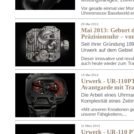
Vor gerade einmal vier Mo
Uhrenmesse Baselworld eine
29 Mai 2013
Mai 2013: Geburt de
Präzisionsuhr – vo
Seit ihrer Gründung 19
Urwerk auf dem Gebiet
Dieser innovative und rev
auch heute wieder zum Tra
15 Mai 2013
Urwerk - UR-110P
Avantgarde mit Tra
Die Arbeit eines Uhrmac
Komplexität eines Zei
«Mit unseren Kreationen ge
unserer Fähigkeiten»,...
11 März 2013
Urwerk - UR-110 PT 