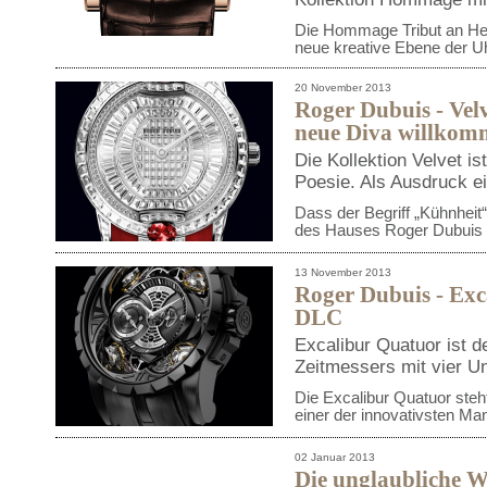
Die Hommage Tribut an Her
neue kreative Ebene der U
20 November 2013
Roger Dubuis - Vel
neue Diva willkom
Die Kollektion Velvet i
Poesie. Als Ausdruck e
Dass der Begriff „Kühnheit“
des Hauses Roger Dubuis i
13 November 2013
Roger Dubuis - Ex
DLC
Excalibur Quatuor ist 
Zeitmessers mit vier U
Die Excalibur Quatuor ste
einer der innovativsten Man
02 Januar 2013
Die unglaubliche W