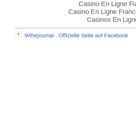
Casino En Ligne Fi
Casino En Ligne Franc
Casinos En Lign
Wthejournal - Offizielle Seite auf Facebook