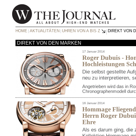
HOME
AKTUALITÄTEN
UHREN VON A BIS Z
DIREKT VON 
DIREKT VON DEN MARKEN
17 Januar 2014
Roger Dubuis - Ho
Hochleistungen Schr
Die selbst gestellte Au
neu zu interpretieren, 
Angetrieben wird das in Ro
Chronographenmodell durch
16 Januar 2014
Hommage Fliegende
Herrn Roger Dubui
Ehre
Als es darum ging, die
Kollektion Hommage m